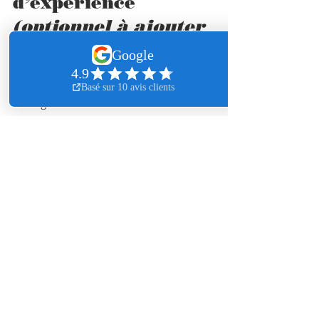
d’expérience 
(optionnel à ajouter 
dans un vrai blog)
Exemples de femmes ayant bénéficié 
d’un coaching personnalisé à différents 
âges.  
Mise en avant des progrès réalisés sur 
le plan physique, mental et 
motivationnel.  
Conclusion
Résumé des principales spécificités du 
sport féminin selon les étapes de vie.  
Rappel de l’intérêt clé de recourir à un 
coach pour bénéficier d’un 
accompagnement sécurisant et 
motivant.  
Invitation à franchir le pas pour une 