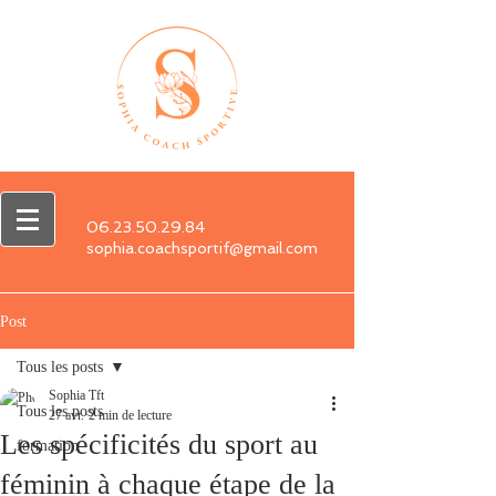
06.23.50.29.84
sophia.coachsportif@gmail.com
Post
Tous les posts
Sophia Tft
Tous les posts
27 avr.
2 min de lecture
Les spécificités du sport au
formation
féminin à chaque étape de la