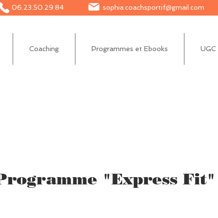
06.23.50.29.84
sophia.coachsportif@gmail.com
Coaching
Programmes et Ebooks
UGC e
Programme "Express Fit"