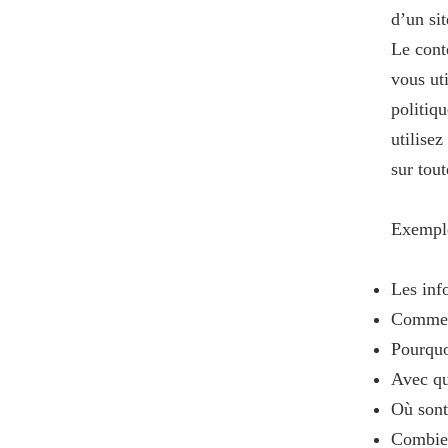
d’un si
Le cont
vous uti
politiq
utilisez
sur tout
Exemple
Les inf
Comment
Pourquo
Avec qu
Où sont
Combien