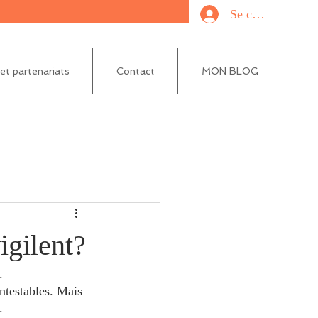
Se connecter
t partenariats
Contact
MON BLOG
vigilent?
. 
ntestables. Mais 
.