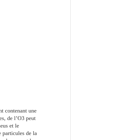
nt contenant une 
es, de l’O3 peut 
eus et le 
particules de la 