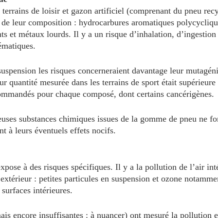
 terrains de loisir et gazon artificiel (comprenant du pneu recy
t de leur composition : hydrocarbures aromatiques polycyclique
nts et métaux lourds. Il y a un risque d’inhalation, d’ingestion
ématiques.
 suspension les risques concerneraient davantage leur mutagéni
eur quantité mesurée dans les terrains de sport était supérieure
commandés pour chaque composé, dont certains cancérigènes.
euses substances chimiques issues de la gomme de pneu ne fon
t à leurs éventuels effets nocifs.
xpose à des risques spécifiques. Il y a la pollution de l’air int
’extérieur : petites particules en suspension et ozone notamme
 surfaces intérieures.
is encore insuffisantes : à nuancer) ont mesuré la pollution e