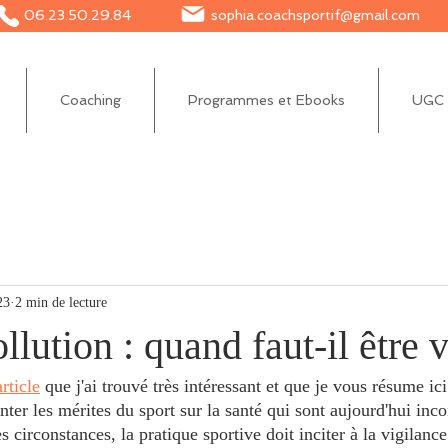
06.23.50.29.84
sophia.coachsportif@gmail.com
Coaching
Programmes et Ebooks
UGC e
23
2 min de lecture
llution : quand faut-il être 
article
 que j'ai trouvé très intéressant et que je vous résume ici
ter les mérites du sport sur la santé qui sont aujourd'hui inco
s circonstances, la pratique sportive doit inciter à la vigilance