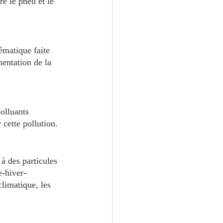
re le pneu et le 
ématique faite 
entation de la 
olluants 
 cette pollution.
à des particules 
e-hiver-
limatique, les 