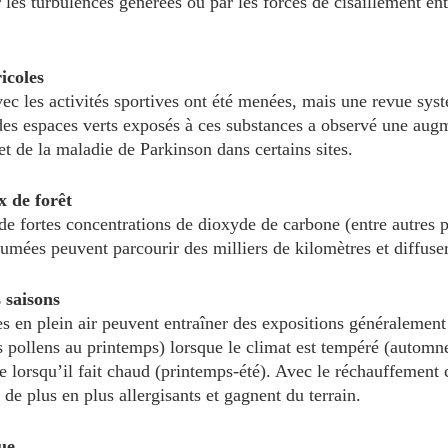
r les turbulences générées ou par les forces de cisaillement ent
icoles
ec les activités sportives ont été menées, mais une revue syst
 des espaces verts exposés à ces substances a observé une augm
t de la maladie de Parkinson dans certains sites.
 de forêt
de fortes concentrations de dioxyde de carbone (entre autres p
umées peuvent parcourir des milliers de kilomètres et diffuser
 saisons
s en plein air peuvent entraîner des expositions généralement 
s pollens au printemps) lorsque le climat est tempéré (automn
e lorsqu’il fait chaud (printemps-été). Avec le réchauffement c
de plus en plus allergisants et gagnent du terrain.
ue