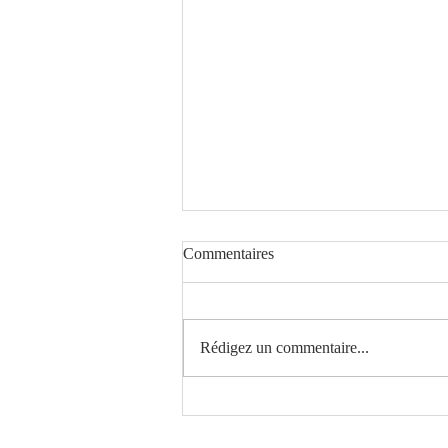
Commentaires
Rédigez un commentaire...
Comment adapter le sport
pendant les vacances (sans